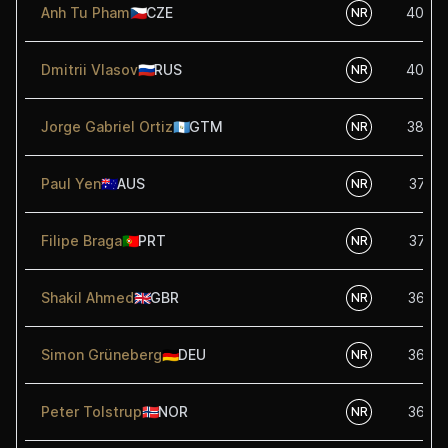
Anh Tu Pham
🇨🇿
CZE
40.00
NR
Dmitrii Vlasov
🇷🇺
RUS
40.00
NR
Jorge Gabriel Ortiz
🇬🇹
GTM
38.64
NR
Paul Yen
🇦🇺
AUS
37.50
NR
Filipe Braga
🇵🇹
PRT
37.50
NR
Shakil Ahmed
🇬🇧
GBR
36.25
NR
Simon Grüneberg
🇩🇪
DEU
36.25
NR
Peter Tolstrup
🇳🇴
NOR
36.25
NR