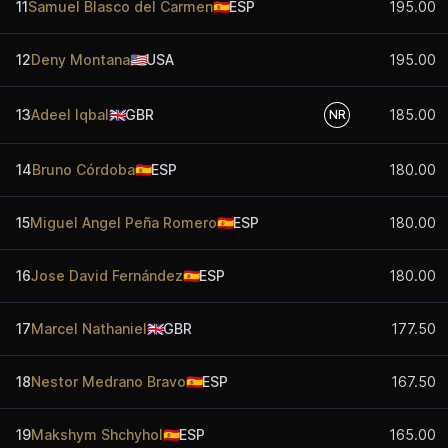
11
Samuel Blasco del Carmen
🇪🇸
ESP
195.00
12
Deny Montana
🇺🇸
USA
195.00
13
Adeel Iqbal
🇬🇧
GBR
185.00
NR
14
Bruno Córdoba
🇪🇸
ESP
180.00
15
Miguel Angel Peña Romero
🇪🇸
ESP
180.00
16
Jose David Fernández
🇪🇸
ESP
180.00
17
Marcel Nathaniel
🇬🇧
GBR
177.50
18
Nestor Medrano Bravo
🇪🇸
ESP
167.50
19
Makshym Shchyhol
🇪🇸
ESP
165.00