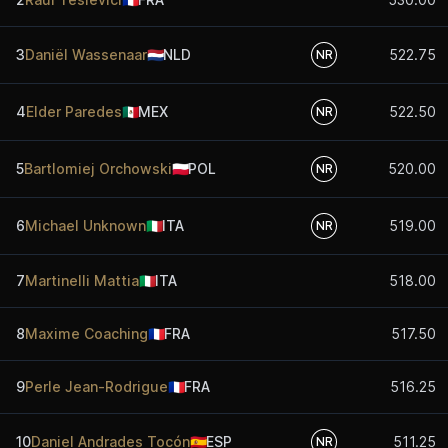
3
Daniël Wassenaar
🇳🇱
NLD
522.75
NR
4
Elder Paredes
🇲🇽
MEX
522.50
NR
5
Bartlomiej Orchowski
🇵🇱
POL
520.00
NR
6
Michael Unknown
🇮🇹
ITA
519.00
NR
7
Martinelli Mattia
🇮🇹
ITA
518.00
8
Maxime Coaching
🇫🇷
FRA
517.50
9
Perle Jean-Rodrigue
🇫🇷
FRA
516.25
10
Daniel Andrades Tocón
🇪🇸
ESP
511.25
NR