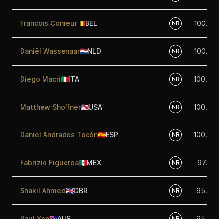
Francois Conreur
🇧🇪
BEL
100.25
NR
Daniël Wassenaar
🇳🇱
NLD
100.25
NR
Diego Macrì
🇮🇹
ITA
100.00
NR
Matthew Shoffner
🇺🇸
USA
100.00
NR
Daniel Andrades Tocón
🇪🇸
ESP
100.00
NR
Fabrizio Figueroa
🇲🇽
MEX
97.50
NR
Shakil Ahmed
🇬🇧
GBR
95.00
NR
Paul Yen
🇦🇺
AUS
95.00
NR