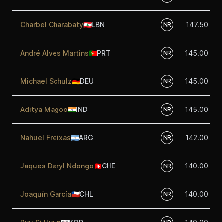
Charbel Charabaty
🇱🇧
LBN
147.50
NR
André Alves Martins
🇵🇹
PRT
145.00
NR
Michael Schulz
🇩🇪
DEU
145.00
NR
Aditya Magoo
🇮🇳
IND
145.00
NR
Nahuel Freixas
🇦🇷
ARG
142.00
NR
Jaques Daryl Ndongo
🇨🇭
CHE
140.00
NR
Joaquín García
🇨🇱
CHL
140.00
NR