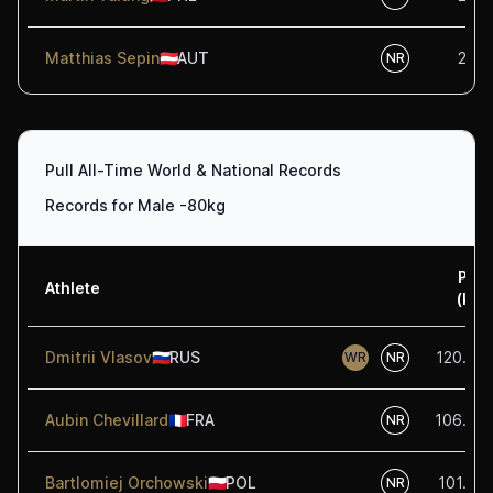
Matthias Sepin
🇦🇹
AUT
2.50
NR
Pull All-Time World & National Records
Records for Male -80kg
Pull
Athlete
(kg)
Dmitrii Vlasov
🇷🇺
RUS
120.00
WR
NR
Aubin Chevillard
🇫🇷
FRA
106.00
NR
Bartlomiej Orchowski
🇵🇱
POL
101.00
NR