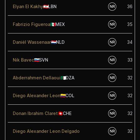
Elyan El Kakhy
🇱🇧
LBN
36.00
NR
Fabrizio Figueroa
🇲🇽
MEX
35.00
NR
Daniël Wassenaar
🇳🇱
NLD
34.00
NR
Nik Bavec
🇸🇮
SVN
33.00
NR
Abderrahmen Dellaoui
🇩🇿
DZA
32.50
NR
Diego Alexander Leon
🇨🇴
COL
32.50
NR
Donan Ibrahim Claret
🇨🇭
CHE
32.50
NR
Diego Alexander Leon Delgado
32.50
NR