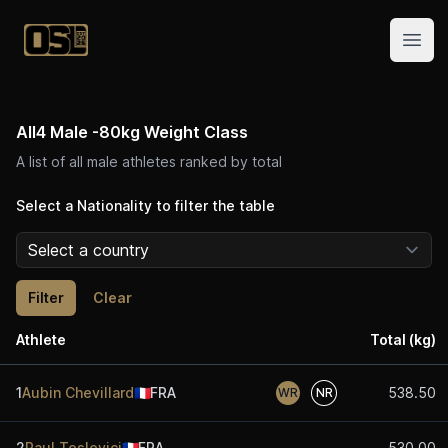
Official Streetlifting
Open
All4 Male -80kg Weight Class
A list of all male athletes ranked by total
Select a Nationality to filter the table
Clear
Athlete
Total (kg)
1
Aubin Chevillard
🇫🇷
FRA
538.50
WR
NR
2
Raul Teslevici
🇫🇷
FRA
530.00