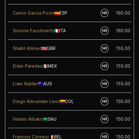
Carlos García Picón
🇪🇸
ESP
160.00
NR
Simone Facchinetti
🇮🇹
ITA
160.00
NR
Shakil Ahmed
🇬🇧
GBR
155.00
NR
Elder Paredes
🇲🇽
MEX
155.00
NR
Liam Nalder
🇦🇺
AUS
155.00
NR
Diego Alexander Leon
🇨🇴
COL
150.00
NR
Hatem Albakri
🇸🇦
SAU
150.00
NR
Francois Conreur
🇧🇪
BEL
150.00
NR