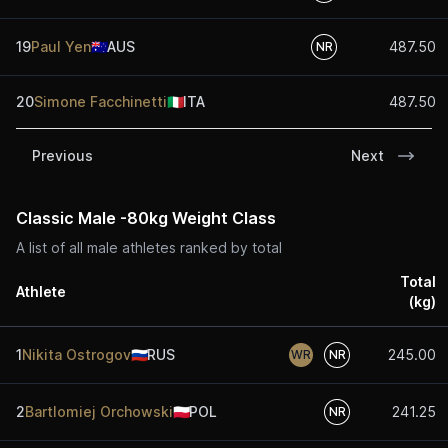
19
Paul Yen
🇦🇺
AUS
487.50
NR
20
Simone Facchinetti
🇮🇹
ITA
487.50
Previous
Next
Classic Male -80kg Weight Class
A list of all male athletes ranked by total
Total
Athlete
(kg)
1
Nikita Ostrogov
🇷🇺
RUS
245.00
WR
NR
2
Bartlomiej Orchowski
🇵🇱
POL
241.25
NR