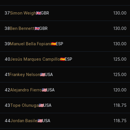
37
Simon Weigh
🇬🇧
GBR
130.00
38
Ben Bennett
🇬🇧
GBR
130.00
39
Manuel Bella Fopiani
🇪🇸
ESP
130.00
40
Jesús Marques Campillo
🇪🇸
ESP
125.00
41
Frankey Nelson
🇺🇸
USA
125.00
42
Alejandro Fierro
🇺🇸
USA
120.00
43
Tope Olunuga
🇺🇸
USA
118.75
44
Jordan Basile
🇺🇸
USA
118.75