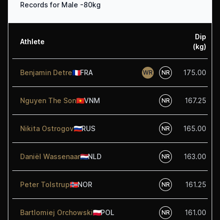
Records for Male -80kg
Dip
Athlete
(kg)
Benjamin Detre
🇫🇷
FRA
175.00
WR
NR
Nguyen The Son
🇻🇳
VNM
167.25
NR
Nikita Ostrogov
🇷🇺
RUS
165.00
NR
Daniël Wassenaar
🇳🇱
NLD
163.00
NR
Peter Tolstrup
🇳🇴
NOR
161.25
NR
Bartlomiej Orchowski
🇵🇱
POL
161.00
NR