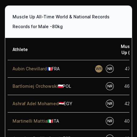
Muscle Up All-Time World & National Records
Records for Male -80kg
Muscle
Athlete
Up (kg)
Aubin Chevillard
🇫🇷
FRA
47.50
WR
NR
Bartlomiej Orchowski
🇵🇱
POL
46.00
NR
Ashraf Adel Mohamed
🇪🇬
EGY
42.50
NR
Martinelli Mattia
🇮🇹
ITA
40.50
NR