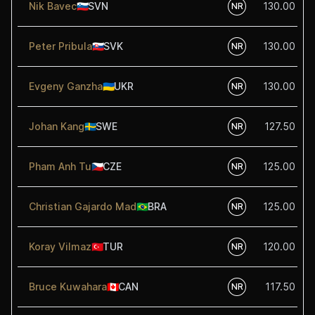
Nik Bavec
🇸🇮
SVN
130.00
NR
Peter Pribula
🇸🇰
SVK
130.00
NR
Evgeny Ganzha
🇺🇦
UKR
130.00
NR
Johan Kang
🇸🇪
SWE
127.50
NR
Pham Anh Tu
🇨🇿
CZE
125.00
NR
Christian Gajardo Mad
🇧🇷
BRA
125.00
NR
Koray Vilmaz
🇹🇷
TUR
120.00
NR
Bruce Kuwahara
🇨🇦
CAN
117.50
NR