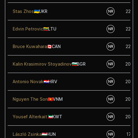
Stas Zhos
🇺🇦
UKR
22.50
NR
Edvin Petrovic
🇱🇹
LTU
22.50
NR
Bruce Kuwahara
🇨🇦
CAN
22.50
NR
Kalin Krasimirov Stoyadinov
🇧🇬
BGR
20.00
NR
Antonio Novak
🇭🇷
HRV
20.00
NR
Nguyen The Son
🇻🇳
VNM
20.00
NR
Yousef Alterkait
🇰🇼
KWT
20.00
NR
László Zsinka
🇭🇺
HUN
17.50
NR