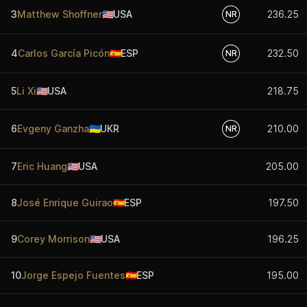
3
Matthew Shoffner
🇺🇸
USA
236.25
NR
4
Carlos García Picón
🇪🇸
ESP
232.50
NR
5
Li Xi
🇺🇸
USA
218.75
6
Evgeny Ganzha
🇺🇦
UKR
210.00
NR
7
Eric Huang
🇺🇸
USA
205.00
8
José Enrique Guirao
🇪🇸
ESP
197.50
9
Corey Morrison
🇺🇸
USA
196.25
10
Jorge Espejo Fuentes
🇪🇸
ESP
195.00