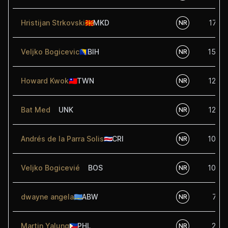
Hristijan Strkovski
🇲🇰
MKD
17.50
NR
Veljko Bogicevic
🇧🇦
BIH
15.00
NR
Howard Kwok
🇹🇼
TWN
12.50
NR
Bat Med
UNK
12.50
NR
Andrés de la Parra Solis
🇨🇷
CRI
10.00
NR
Veljko Bogicevié
BOS
10.00
NR
dwayne angela
🇦🇼
ABW
7.50
NR
Martin Yalung
🇵🇭
PHL
2.50
NR