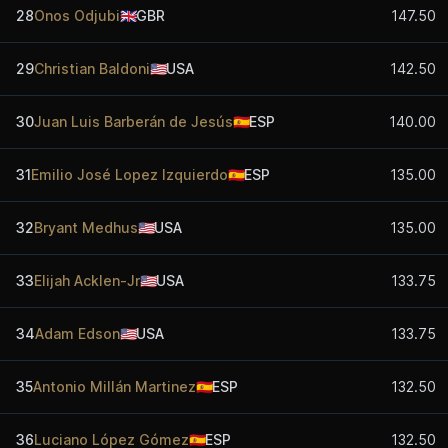
28
Onos Odjubi
🇬🇧
GBR
147.50
29
Christian Baldoni
🇺🇸
USA
142.50
30
Juan Luis Barberán de Jesús
🇪🇸
ESP
140.00
31
Emilio José Lopez Izquierdo
🇪🇸
ESP
135.00
32
Bryant Medhus
🇺🇸
USA
135.00
33
Elijah Acklen-Jr
🇺🇸
USA
133.75
34
Adam Edson
🇺🇸
USA
133.75
35
Antonio Millán Martinez
🇪🇸
ESP
132.50
36
Luciano López Gómez
🇪🇸
ESP
132.50