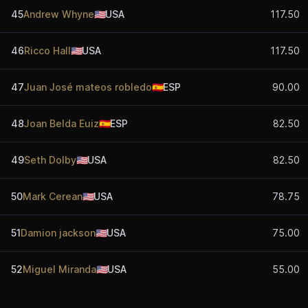
45
Andrew Whyne
🇺🇸
USA
117.50
46
Ricco Hall
🇺🇸
USA
117.50
47
Juan José mateos robledo
🇪🇸
ESP
90.00
48
Joan Belda Euiz
🇪🇸
ESP
82.50
49
Seth Dolby
🇺🇸
USA
82.50
50
Mark Cerean
🇺🇸
USA
78.75
51
Damion jackson
🇺🇸
USA
75.00
52
Miguel Miranda
🇺🇸
USA
55.00