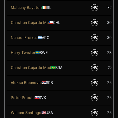
Malachy Bayston
🇮🇪
IRL
32.50
NR
Christian Gajardo Ma
🇨🇱
CHL
30.00
NR
Nahuel Freixas
🇦🇷
ARG
30.00
NR
Harry Twister
🇸🇪
SWE
28.00
NR
Christian Gajardo Mad
🇧🇷
BRA
27.50
NR
Aleksa Bibanovic
🇷🇸
SRB
25.00
NR
Peter Pribula
🇸🇰
SVK
25.00
NR
William Santiago
🇺🇸
USA
25.00
NR