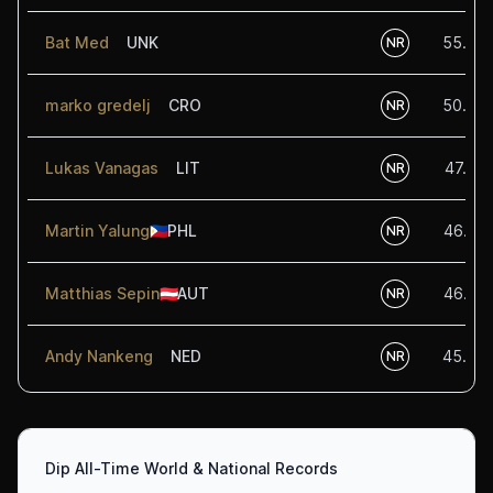
Bat Med
UNK
55.00
NR
marko gredelj
CRO
50.00
NR
Lukas Vanagas
LIT
47.50
NR
Martin Yalung
🇵🇭
PHL
46.25
NR
Matthias Sepin
🇦🇹
AUT
46.25
NR
Andy Nankeng
NED
45.00
NR
Dip All-Time World & National Records