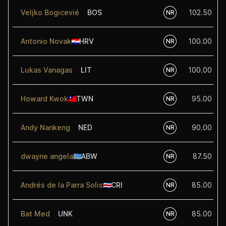
Veljko Bogicevié
BOS
102.50
NR
Antonio Novak
🇭🇷
HRV
100.00
NR
Lukas Vanagas
LIT
100.00
NR
Howard Kwok
🇹🇼
TWN
95.00
NR
Andy Nankeng
NED
90.00
NR
dwayne angela
🇦🇼
ABW
87.50
NR
Andrés de la Parra Solis
🇨🇷
CRI
85.00
NR
Bat Med
UNK
85.00
NR