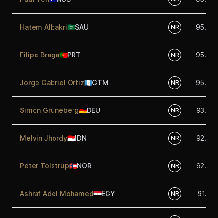
Hatem Albakri
🇸🇦
SAU
95.00
NR
Filipe Braga
🇵🇹
PRT
95.00
NR
Jorge Gabriel Ortiz
🇬🇹
GTM
95.00
NR
Simon Grüneberg
🇩🇪
DEU
93.75
NR
Melvin Jhordy
🇮🇩
IDN
92.50
NR
Peter Tolstrup
🇳🇴
NOR
92.50
NR
Ashraf Adel Mohamed
🇪🇬
EGY
91.25
NR