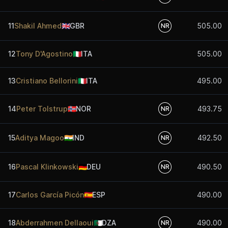
11
Shakil Ahmed
🇬🇧
GBR
505.00
NR
12
Tony D'Agostino
🇮🇹
ITA
505.00
13
Cristiano Bellorini
🇮🇹
ITA
495.00
14
Peter Tolstrup
🇳🇴
NOR
493.75
NR
15
Aditya Magoo
🇮🇳
IND
492.50
NR
16
Pascal Klinkowski
🇩🇪
DEU
490.50
NR
17
Carlos García Picón
🇪🇸
ESP
490.00
18
Abderrahmen Dellaoui
🇩🇿
DZA
490.00
NR