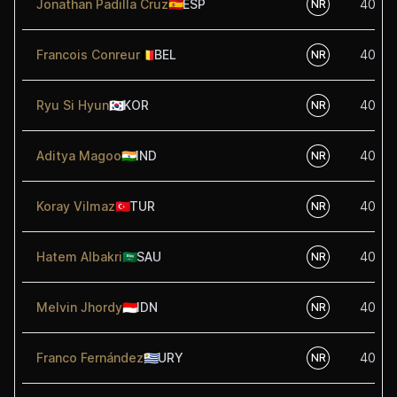
Jonathan Padilla Cruz
🇪🇸
ESP
40.50
NR
Francois Conreur
🇧🇪
BEL
40.00
NR
Ryu Si Hyun
🇰🇷
KOR
40.00
NR
Aditya Magoo
🇮🇳
IND
40.00
NR
Koray Vilmaz
🇹🇷
TUR
40.00
NR
Hatem Albakri
🇸🇦
SAU
40.00
NR
Melvin Jhordy
🇮🇩
IDN
40.00
NR
Franco Fernández
🇺🇾
URY
40.00
NR