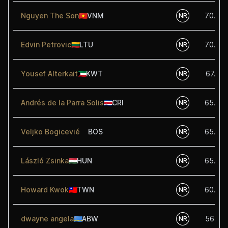
Nguyen The Son
🇻🇳
VNM
70.00
NR
Edvin Petrovic
🇱🇹
LTU
70.00
NR
Yousef Alterkait
🇰🇼
KWT
67.50
NR
Andrés de la Parra Solis
🇨🇷
CRI
65.00
NR
Veljko Bogicevié
BOS
65.00
NR
László Zsinka
🇭🇺
HUN
65.00
NR
Howard Kwok
🇹🇼
TWN
60.00
NR
dwayne angela
🇦🇼
ABW
56.25
NR