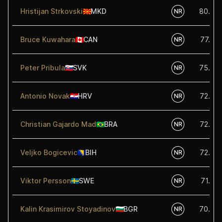
Hristijan Strkovski
🇲🇰
MKD
80.00
NR
Bruce Kuwahara
🇨🇦
CAN
77.50
NR
Peter Pribula
🇸🇰
SVK
75.00
NR
Antonio Novak
🇭🇷
HRV
72.50
NR
Christian Gajardo Mad
🇧🇷
BRA
72.50
NR
Veljko Bogicevic
🇧🇦
BIH
72.50
NR
Viktor Persson
🇸🇪
SWE
71.00
NR
Kalin Krasimirov Stoyadinov
🇧🇬
BGR
70.00
NR