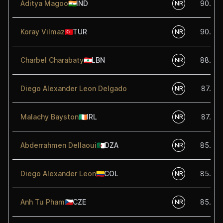
Aditya Magoo
🇮🇳
IND
90.00
NR
Koray Vilmaz
🇹🇷
TUR
90.00
NR
Charbel Charabaty
🇱🇧
LBN
88.75
NR
Diego Alexander Leon Delgado
87.50
NR
Malachy Bayston
🇮🇪
IRL
87.50
NR
Abderrahmen Dellaoui
🇩🇿
DZA
85.00
NR
Diego Alexander Leon
🇨🇴
COL
85.00
NR
Anh Tu Pham
🇨🇿
CZE
85.00
NR