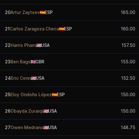
20
Artur Zaytsev
🇪🇸
ESP
165.00
21
Carlos Zaragoza Checa
🇪🇸
ESP
160.00
22
Harris Pham
🇺🇸
USA
157.50
23
Ben Bags
🇬🇧
GBR
155.00
24
Eric Conn
🇺🇸
USA
152.50
25
Eloy Ondoño López
🇪🇸
ESP
150.00
26
Obayda Zuraiqi
🇺🇸
USA
150.00
27
Owen Medrano
🇺🇸
USA
148.75