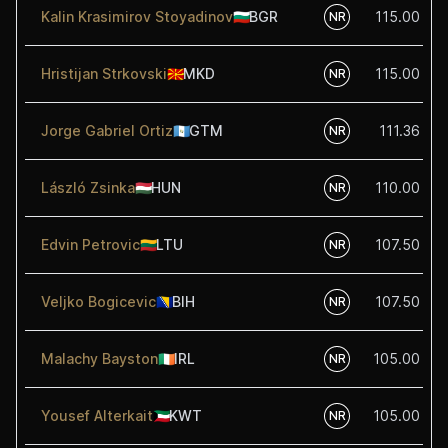
Kalin Krasimirov Stoyadinov
🇧🇬
BGR
115.00
NR
Hristijan Strkovski
🇲🇰
MKD
115.00
NR
Jorge Gabriel Ortiz
🇬🇹
GTM
111.36
NR
László Zsinka
🇭🇺
HUN
110.00
NR
Edvin Petrovic
🇱🇹
LTU
107.50
NR
Veljko Bogicevic
🇧🇦
BIH
107.50
NR
Malachy Bayston
🇮🇪
IRL
105.00
NR
Yousef Alterkait
🇰🇼
KWT
105.00
NR