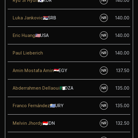
Ryu Si Hyun
🇰🇷
KOR
140.00
NR
Luka Jankovic
🇷🇸
SRB
140.00
NR
Eric Huang
🇺🇸
USA
140.00
NR
Paul Lieberich
140.00
NR
Amin Mostafa Amin
🇪🇬
EGY
137.50
NR
Abderrahmen Dellaoui
🇩🇿
DZA
135.00
NR
Franco Fernández
🇺🇾
URY
135.00
NR
Melvin Jhordy
🇮🇩
IDN
132.50
NR