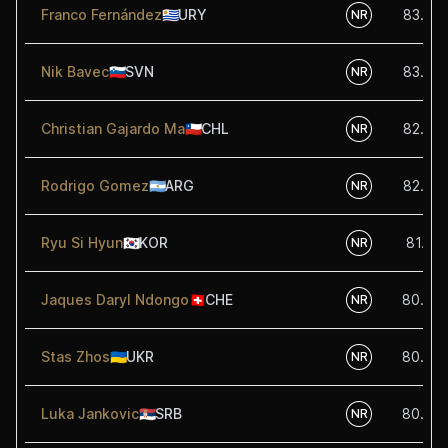
Franco Fernández
🇺🇾
URY
83.75
NR
Nik Bavec
🇸🇮
SVN
83.00
NR
Christian Gajardo Ma
🇨🇱
CHL
82.50
NR
Rodrigo Gomez
🇦🇷
ARG
82.50
NR
Ryu Si Hyun
🇰🇷
KOR
81.25
NR
Jaques Daryl Ndongo
🇨🇭
CHE
80.00
NR
Stas Zhos
🇺🇦
UKR
80.00
NR
Luka Jankovic
🇷🇸
SRB
80.00
NR